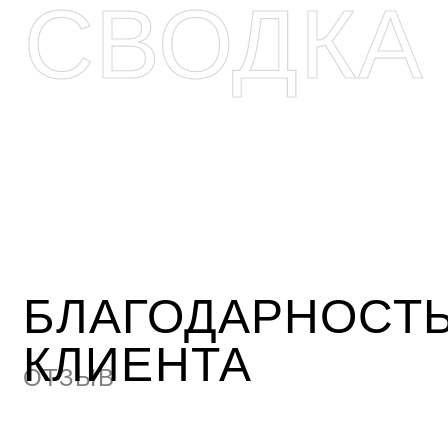
КУБАНСКОГО ГАУ.
В РАМКАХ СОТРУДНИЧЕСТВА
РАЗРАБОТАНЫ
АРХИТЕКТУРНАЯ И
ФУНКЦИОНАЛЬНАЯ
КОНЦЕПЦИИ РАЗВИТИЯ
ТЕРРИТОРИИ (КАМПУСА) И
РЯД ПРОЕКТОВ РЕДИЗАЙНА
ИНТЕРЬЕРОВ МЕСТ ОБЩЕГО
Благодарственное письмо
ПОЛЬЗОВАНИЯ УЧЕБНЫХ
КОРПУСОВ УНИВЕРСИТЕТА,
КОТОРЫЕ БЫЛИ УСПЕШНО
РЕАЛИЗОВАНЫ.
РЕКОМЕНДУЕМ ДАННОЕ БЮРО
КАК НАДЁЖНОГО ПАРТНЁРА В
СФЕРЕ АРХИТЕКТУРНО-